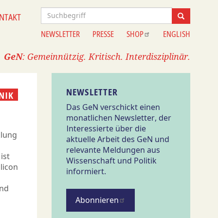
Suche
NTAKT
Suche
NEWSLETTER
PRESSE
SHOP
ENGLISH
Information
GeN
: Gemeinnützig. Kritisch. Interdisziplinär.
NEWSLETTER
NIK
Das GeN verschickt einen
monatlichen Newsletter, der
Interessierte über die
klung
aktuelle Arbeit des GeN und
relevante Meldungen aus
ist
Wissenschaft und Politik
licon
informiert.
Und
Abonnieren