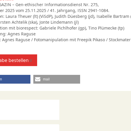
AZIN – Gen-ethischer Informationsdienst Nr. 275,
r 2025 vom 25.11.2025 / 41. Jahrgang, ISSN 2941-1084.
n: Laura Theuer (lt) (ViSdP), Judith Düesberg (jd), Isabelle Bartram (
rsten Achtelik (ska), Jonte Lindemann (jl)
ion mit biorespect: Gabriele Pichlhofer (gp), Tino Plümecke (tp)
ung: Agnes Raguse
d: Agnes Raguse / Fotomanipulation mit Freepik Pikaso / Stockmateri
be bestellen
en
mail