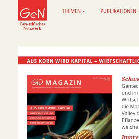
Direkt
THEMEN
PUBLIKATIONEN
MAIN
zum
NAVIGATION
Inhalt
AUS KORN WIRD KAPITAL – WIRTSCHAFTLI
Schwe
Gentech
und ih
Wirtsch
die Mac
Valley
Pflanze
welche 
Impr