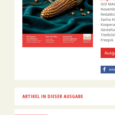
GID MAG
Novembe
Redaktio
Sasha Ki
Kooperat
Gestalt
Titelbil
Freepik
Ausga
teil
ARTIKEL IN DIESER AUSGABE