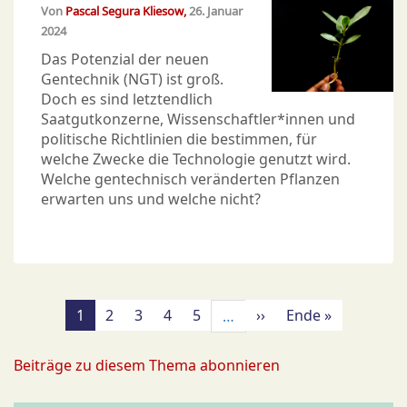
Von
Pascal Segura Kliesow
26. Januar
2024
Das Potenzial der neuen
Gentechnik (NGT) ist groß.
Doch es sind letztendlich
Saatgutkonzerne, Wissenschaftler*innen und
politische Richtlinien die bestimmen, für
welche Zwecke die Technologie genutzt wird.
Welche gentechnisch veränderten Pflanzen
erwarten uns und welche nicht?
Seitennummerierung
Aktuelle
1
Page
2
Page
3
Page
4
Page
5
Nächste
››
Letzte
Ende »
…
Seite
Seite
Seite
Beiträge zu diesem Thema abonnieren