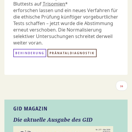
Bluttests auf
Trisomien
*
erforschen lassen und ein neues Verfahren für
die ethische Prüfung künftiger vorgeburtlicher
Tests schaffen – jetzt wurde die Abstimmung
erneut verschoben. Die Normalisierung
selektiver Untersuchungen schreitet derweil
weiter voran.
BEHINDERUNG
PRÄNATALDIAGNOSTIK
Seitennummerierung
Näch
››
Seite
GID MAGAZIN
Die aktuelle Ausgabe des GID